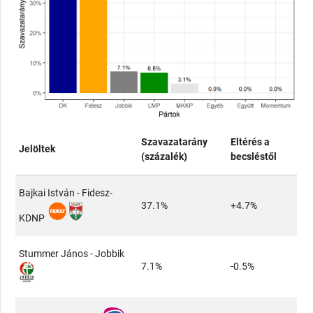
Szavazatarány
Eltérés a
Jelöltek
(százalék)
becsléstől
Bajkai István - Fidesz-
37.1%
+4.7%
KDNP
Stummer János - Jobbik
7.1%
-0.5%