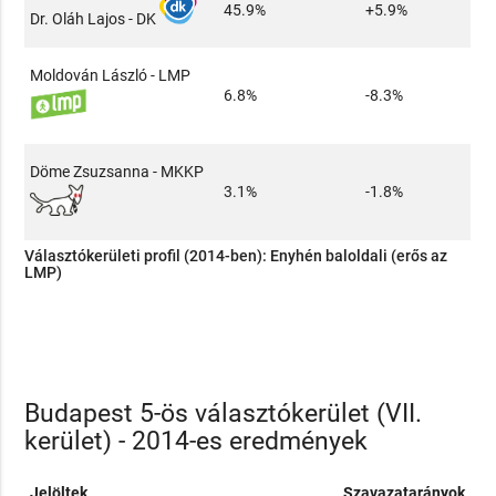
45.9%
+5.9%
Dr. Oláh Lajos - DK
Moldován László - LMP
6.8%
-8.3%
Döme Zsuzsanna - MKKP
3.1%
-1.8%
Választókerületi profil (2014-ben):
Enyhén baloldali (erős az
LMP)
Budapest 5-ös választókerület (VII.
kerület) - 2014-es eredmények
Jelöltek
Szavazatarányok